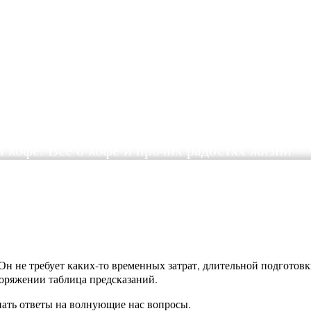
ы кофе. Все о кофе и прочих радостях жизни
Он не требует каких-то временных затрат, длительной подготов
оряжении таблица предсказаний.
нать ответы на волнующие нас вопросы.