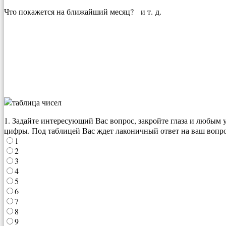
Что покажется на ближайший месяц? и т. д.
1. Задайте интересующий Вас вопрос, закройте глаза и любым
цифры. Под таблицей Вас ждет лаконичный ответ на ваш вопро
1
2
3
4
5
6
7
8
9