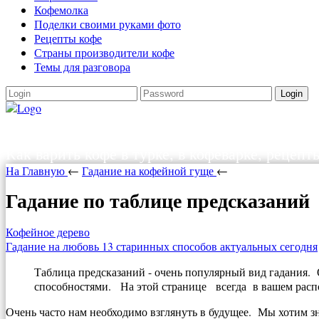
Кофемолка
Поделки своими руками фото
Рецепты кофе
Страны производители кофе
Темы для разговора
Login
Как варить кофе
Как варить кофе в турке, в кофеварке, рецепт
На Главную
←
Гадание на кофейной гуще
←
Гадание по таблице предсказаний
Кофейное дерево
Гадание на любовь 13 старинных способов актуальных сегодня
Таблица предсказаний - очень популярный вид гадания. 
способностями. На этой странице всегда в вашем расп
Очень часто нам необходимо взглянуть в будущее. Мы хотим з