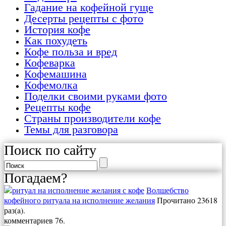
Гадание на кофейной гуще
Десерты рецепты с фото
История кофе
Как похудеть
Кофе польза и вред
Кофеварка
Кофемашина
Кофемолка
Поделки своими руками фото
Рецепты кофе
Страны производители кофе
Темы для разговора
Поиск по сайту
Погадаем?
Волшебство
кофейного ритуала на исполнение желания
Прочитано 23618
раз(a).
комментариев 76.