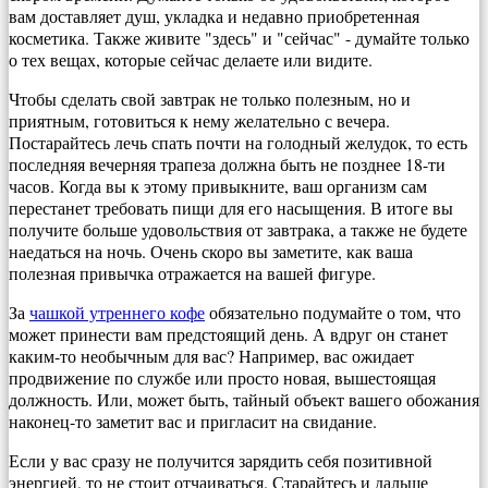
вам доставляет душ, укладка и недавно приобретенная
косметика. Также живите "здесь" и "сейчас" - думайте только
о тех вещах, которые сейчас делаете или видите.
Чтобы сделать свой завтрак не только полезным, но и
приятным, готовиться к нему желательно с вечера.
Постарайтесь лечь спать почти на голодный желудок, то есть
последняя вечерняя трапеза должна быть не позднее 18-ти
часов. Когда вы к этому привыкните, ваш организм сам
перестанет требовать пищи для его насыщения. В итоге вы
получите больше удовольствия от завтрака, а также не будете
наедаться на ночь. Очень скоро вы заметите, как ваша
полезная привычка отражается на вашей фигуре.
За
чашкой утреннего кофе
обязательно подумайте о том, что
может принести вам предстоящий день. А вдруг он станет
каким-то необычным для вас? Например, вас ожидает
продвижение по службе или просто новая, вышестоящая
должность. Или, может быть, тайный объект вашего обожания
наконец-то заметит вас и пригласит на свидание.
Если у вас сразу не получится зарядить себя позитивной
энергией, то не стоит отчаиваться. Старайтесь и дальше