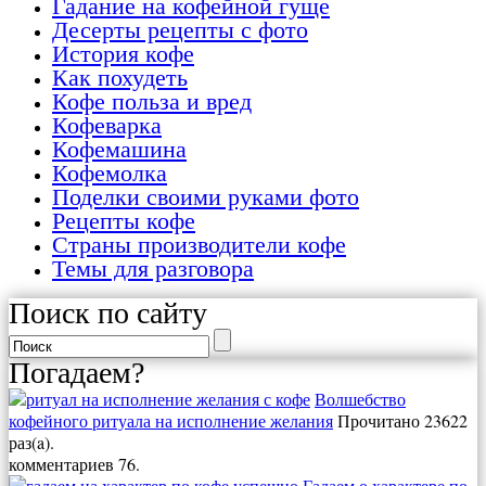
Гадание на кофейной гуще
Десерты рецепты с фото
История кофе
Как похудеть
Кофе польза и вред
Кофеварка
Кофемашина
Кофемолка
Поделки своими руками фото
Рецепты кофе
Страны производители кофе
Темы для разговора
Поиск по сайту
Погадаем?
Волшебство
кофейного ритуала на исполнение желания
Прочитано 23622
раз(a).
комментариев 76.
Гадаем о характере по