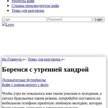
Рецепты кофе
Страны производители кофе
Темы для разговора
Login
Как варить кофе
Как варить кофе в турке, в кофеварке,
рецепты кофе. Все о кофе и прочих радостях
жизни
На Главную
←
Темы для разговора
←
Боремся с утренней хандрой
Деликатесные бутерброды
Кофе с ромом рецепт с фото
Чтобы утро не показалось вам таким унылым и холодным, а
сигнал будильника таким резким, попробуйте поставить на
мобильном телефоне приятную любимую мелодию, которая
будет служить сигналом к утреннему подъему.