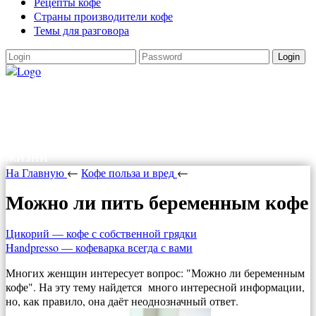
Рецепты кофе
Страны производители кофе
Темы для разговора
Login
Как варить кофе
Как варить кофе в турке, в кофеварке,
рецепты кофе. Все о кофе и прочих радостях
жизни
На Главную
←
Кофе польза и вред
←
Можно ли пить беременным кофе
Цикорий — кофе с собственной грядки
Handpresso — кофеварка всегда с вами
Многих женщин интересует вопрос: "Можно ли беременным
кофе". На эту тему найдется много интересной информации,
но, как правило, она даёт неоднозначный ответ.