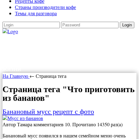
Рецепты кофе
Страны производители кофе
Темы для разговора
Login
Как варить кофе
Как варить кофе в турке, в кофеварке,
рецепты кофе. Все о кофе и прочих радостях
жизни
На Главную
← Страница тега
Страница тега "Что приготовить
из бананов"
Банановый мусс рецепт с фото
Автор
Тамара
комментариев 10. Прочитано 14350 раз(a)
Банановый мусс появился в нашем семейном меню очень