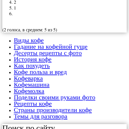
2
1
(2 голоса, в среднем: 5 из 5)
Виды кофе
Гадание на кофейной гуще
Десерты рецепты с фото
История кофе
Как похудеть
Кофе польза и вред
Кофеварка
Кофемашина
Кофемолка
Поделки своими руками фото
Рецепты кофе
Страны производители кофе
Темы для разговора
Поиск по сайту