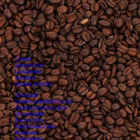
Главная
Миссия блога
Содержание
Контакты
Реклама на блоге
Виды кофе
Гадание на кофейной гуще
Десерты рецепты с фото
История кофе
Как похудеть
Кофе польза и вред
Кофеварка
Кофемашина