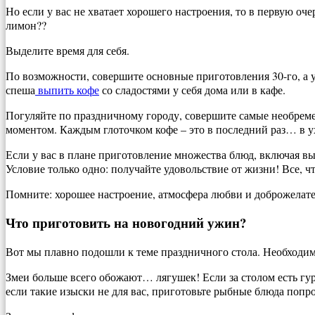
Но если у вас не хватает хорошего настроения, то в первую оч
лимон??
Выделите время для себя.
По возможности, совершите основные приготовления 30-го, а 
спеша
выпить кофе
со сладостями у себя дома или в кафе.
Погуляйте по праздничному городу, совершите самые необреме
моментом. Каждым глоточком кофе – это в последний раз… в у
Если у вас в плане приготовление множества блюд, включая вы
Условие только одно: получайте удовольствие от жизни! Все, 
Помните: хорошее настроение, атмосфера любви и доброжелат
Что приготовить на новогодний ужин?
Вот мы плавно подошли к теме праздничного стола. Необходимо
Змеи больше всего обожают… лягушек! Если за столом есть гу
если такие изыски не для вас, приготовьте рыбные блюда попро