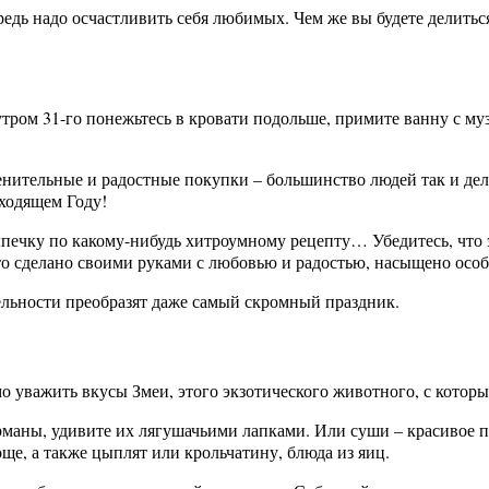
ередь надо осчастливить себя любимых. Чем же вы будете делить
утром 31-го понежьтесь в кровати подольше, примите ванну с м
нительные и радостные покупки – большинство людей так и дел
ходящем Году!
печку по какому-нибудь хитроумному рецепту… Убедитесь, что эт
что сделано своими руками с любовью и радостью, насыщено особ
ельности преобразят даже самый скромный праздник.
 уважить вкусы Змеи, этого экзотического животного, с которы
рманы, удивите их лягушачьими лапками. Или суши – красивое п
ще, а также цыплят или крольчатину, блюда из яиц.