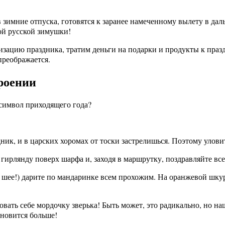
зимние отпуска, готовятся к заранее намеченному вылету в даль
ой русской зимушки!
изацию праздника, тратим деньги на подарки и продукты к пра
 преображается.
троении
 символ приходящего года?
дник, и в царских хоромах от тоски застрелишься. Поэтому улов
бя гирлянду поверх шарфа и, заходя в маршрутку, поздравляйте в
на шее!) дарите по мандаринке всем прохожим. На оранжевой шку
ть себе мордочку зверька! Быть может, это радикально, но наша
тановится больше!