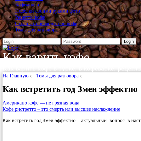
Кофемолка
Поделки своими руками фото
Рецепты кофе
Страны производители кофе
Темы для разговора
Login
Как варить кофе
Как варить кофе в турке, в кофеварке, рецепт
На Главную
←
Темы для разговора
←
Как встретить год Змеи эффектно
Американо кофе — не грязная вода
Кофе ристретто – это смерть или высшее наслаждение
Как встретить год Змеи эффектно - актуальный вопрос в нас