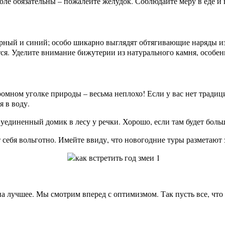
толе обязательны – пожалейте желудок. Соблюдайте меру в еде и
ерный и синий; особо шикарно выглядят обтягивающие наряды из
ся. Уделите внимание бижутерии из натурального камня, особен
ромном уголке природы – весьма неплохо! Если у вас нет традиц
я в воду.
уединенный домик в лесу у речки. Хорошо, если там будет боль
себя вольготно. Имейте ввиду, что новогодние туры разметают з
а лучшее. Мы смотрим вперед с оптимизмом. Так пусть все, что 