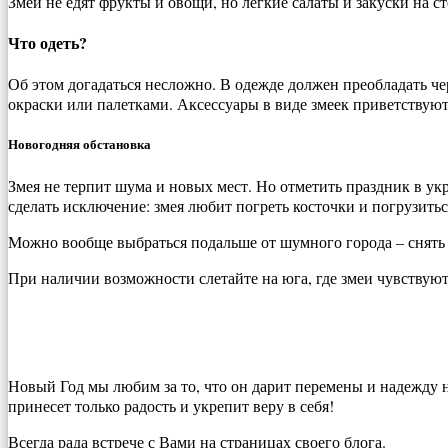
Змеи не едят фрукты и овощи, но легкие салаты и закуски на с
Что одеть?
Об этом догадаться несложно. В одежде должен преобладать ч
окраски или палетками. Аксессуары в виде змеек приветствуют
Новогодняя обстановка
Змея не терпит шума и новых мест. Но отметить праздник в ук
сделать исключение: змея любит погреть косточки и погрузитьс
Можно вообще выбраться подальше от шумного города – снять 
При наличии возможности слетайте на юга, где змеи чувствуют 
Новый Год мы любим за то, что он дарит перемены и надежду н
принесет только радость и укрепит веру в себя!
Всегда рада встрече с Вами на страницах своего блога.