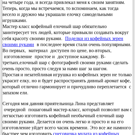
на четыре года, и всегда привлекал меня к своим занятиям.
Теперь, когда мы встречаемся, то вспоминаем, как тогда
весело и дружно мы украшали елочку самодельными
игрушками.
Мастер класс кофейный елочный шар обязательно
заинтересует тех людей, которые привыкли создавать вокруг
себя красоту своими руками.
Поделки из кофейных зерен
своими руками
в последнее время стали очень популярными.
Во первых, материал доступен по цене, во-вторых,
изготовление простое и доступное каждому. В-
третьих,елочный шар с фотографией своими руками сделать
очень просто, просто следуя за нами шаг за шагом.
Простая и незатейливая игрушка из кофейных зерен не только
украсит елку, но и будет распространять дивный аромат кофе,
который отлично гармонирует и причудливо переплетается с
запахом ели.
Сегодня моя давняя приятельница Лина представляет
очередной пошаговый мастер-класс, который позволит вам с
легкостью изготовить кофейный необычный елочный шар
своими руками. Делается он очень легко и просто и на его
изготовление уйдет всего часик времени. Это все же намного
быстрее чем изготовить
снеговичка мулата из кофейных