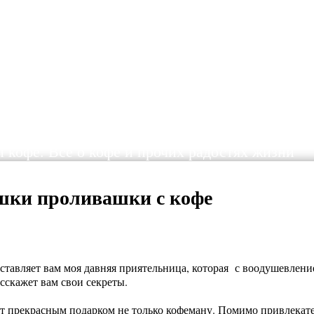
ы кофе. Все о кофе и прочих радостях жизни
ашки проливашки с кофе
ставляет вам моя давняя приятельница, которая с воодушевлен
скажет вам свои секреты.
ет прекрасным подарком не только кофеману. Помимо привлекат