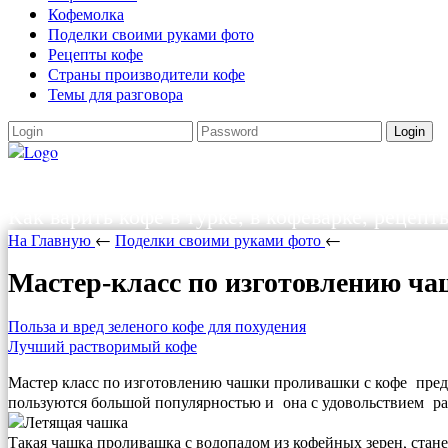
Кофемолка
Поделки своими руками фото
Рецепты кофе
Страны производители кофе
Темы для разговора
Login
Как варить кофе
Как варить кофе в турке, в кофеварке, рецепт
На Главную
←
Поделки своими руками фото
←
Мастер-класс по изготовлению ч
Польза и вред зеленого кофе для похудения
Лучший растворимый кофе
Мастер класс по изготовлению чашки проливашки с кофе пред
пользуются большой популярностью и она с удовольствием рас
Такая чашка проливашка с водопадом из кофейных зерен, стан