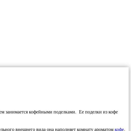
ием занимается кофейными поделками. Ее поделки из кофе
ельного внешнего вида она наполняет комнату ароматом
кофе
.