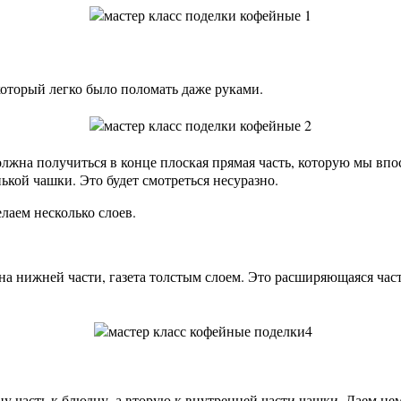
который легко было поломать даже руками.
должна получиться в конце плоская прямая часть, которую мы вп
ькой чашки. Это будет смотреться несуразно.
лаем несколько слоев.
 на нижней части, газета толстым слоем. Это расширяющаяся част
у часть к блюдцу, а вторую к внутренней части чашки. Даем не