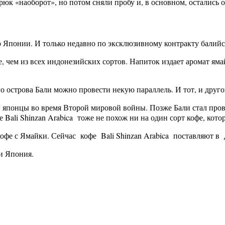
к «наоборот», но потом сняли пробу и, в основном, остались о
о Японии. И только недавно по эксклюзивному контракту балий
че, чем из всех индонезийских сортов. Напиток издает аромат яма
 острова Бали можно провести некую параллель. И тот, и другой
и японцы во время Второй мировой войны. Позже Бали стал про
 Bali Shinzan Arabica тоже не похож ни на один сорт кофе, ко
офе с Ямайки. Сейчас кофе Bali Shinzan Arabica поставляют в д
и Япония.