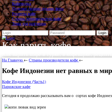
Кофемолка
Поделки своими руками фото
Рецепты кофе
Страны производители кофе
Темы для разговора
Login
Как варить кофе
Как варить кофе в турке, в кофеварке, рецепт
На Главную
←
Страны производители кофе
←
Кофе Индонезии нет равных в мир
Кофе Индонезии (Часть1)
Парижские кафе
Сегодня я продолжаю рассказывать вам о сортах кофе Индоне