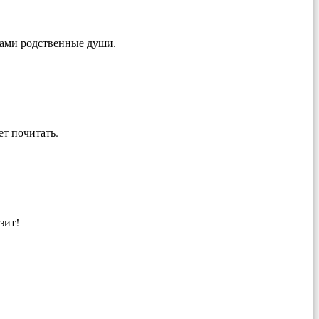
 вами родственные души.
ет почитать.
зит!