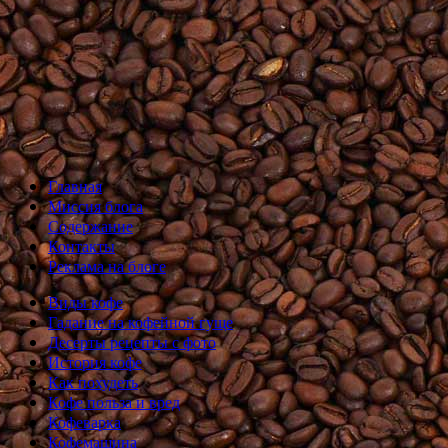
Главная
Миссия блога
Содержание
Контакты
Реклама на блоге
Виды кофе
Гадание на кофейной гуще
Десерты рецепты с фото
История кофе
Как похудеть
Кофе польза и вред
Кофеварка
Кофемашина