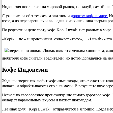
Индонезия поставляет на мировой рынок, пожалуй, самый нео
Я уже писала об этом самом элитном и
дорогом кофе в мире.
Ин
кофе, а из переваренных и вышедших из кишечника зверька ро
По редкости и цене сорту кофе Kopi Luwak нет равных в мире.
«Kopi» по – индонезийски означает «кофе», «Luwak» - это м
Лювак является мелким хищником, живе
любителя кофе считали вредителем, но потом догадались на не
Кофе Индонезии
Жадный зверек так любит кофейные плоды, что съедает их тако
лювака, и обрабатываются его энзимами. В результате вкус зере
Несколько своеобразное происхождение самого дорогого кофе. Но
обладает карамельным вкусом и пахнет шоколадом.
Львиная доля Kopi Luwak отправляется в Японию. Когда небо