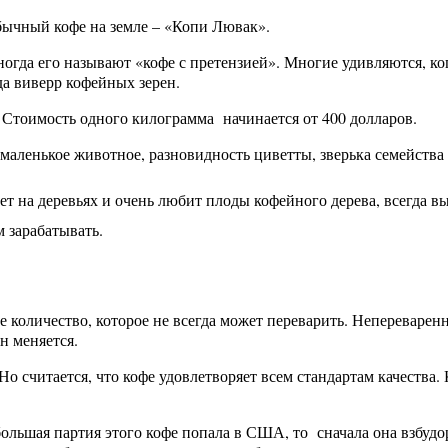
бычный кофе на земле – «Копи Лювак».
огда его называют «кофе с претензией». Многие удивляются, ког
да виверр кофейных зерен.
 Стоимость одного килограмма начинается от 400 долларов.
аленькое животное, разновидность циветты, зверька семейства
т на деревьях и очень любит плоды кофейного дерева, всегда в
м зарабатывать.
е количество, которое не всегда может переварить. Непереваре
н меняется.
 считается, что кофе удовлетворяет всем стандартам качества. К
льшая партия этого кофе попала в США, то сначала она взбуд