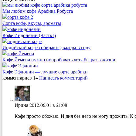
Мы любим кофе Арабика Робуста
Сорта кофе, вкусы, ароматы
Кофе Индонезии (Часть1)
Индийский кофе собирают дважды в году
Кофе Йемена нужно попробовать хотя бы раз в жизни
Кофе Эфиопии — лучшие сорта арабики
комментариев 14
Написать комментарий
Ирина
2012.06.01 в 21:08
Кофе просто обожаю. И дня без него не могу прожить. К 