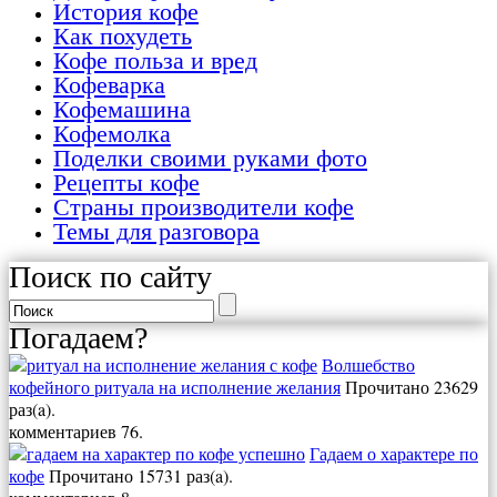
История кофе
Как похудеть
Кофе польза и вред
Кофеварка
Кофемашина
Кофемолка
Поделки своими руками фото
Рецепты кофе
Страны производители кофе
Темы для разговора
Поиск по сайту
Погадаем?
Волшебство
кофейного ритуала на исполнение желания
Прочитано 23629
раз(a).
комментариев 76.
Гадаем о характере по
кофе
Прочитано 15731 раз(a).