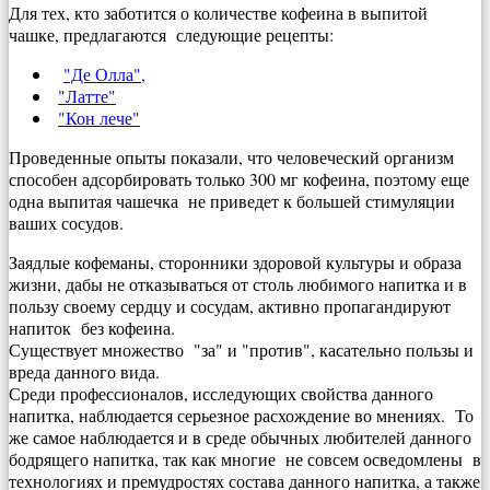
Для тех, кто заботится о количестве кофеина в выпитой
чашке, предлагаются следующие рецепты:
"Де Олла",
"Латте"
"Кон лече"
Проведенные опыты показали, что человеческий организм
способен адсорбировать только 300 мг кофеина, поэтому еще
одна выпитая чашечка не приведет к большей стимуляции
ваших сосудов.
Заядлые кофеманы, сторонники здоровой культуры и образа
жизни, дабы не отказываться от столь любимого напитка и в
пользу своему сердцу и сосудам, активно пропагандируют
напиток без кофеина.
Существует множество "за" и "против", касательно пользы и
вреда данного вида.
Среди профессионалов, исследующих свойства данного
напитка, наблюдается серьезное расхождение во мнениях. То
же самое наблюдается и в среде обычных любителей данного
бодрящего напитка, так как многие не совсем осведомлены в
технологиях и премудростях состава данного напитка, а также