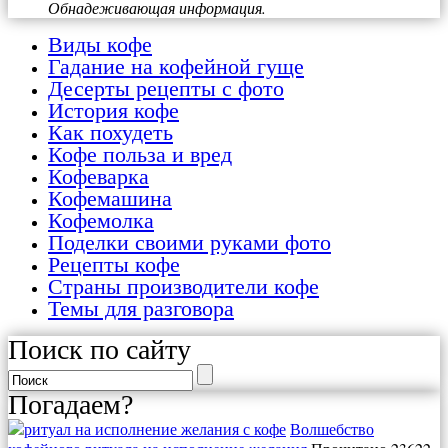
Обнадеживающая информация.
Виды кофе
Гадание на кофейной гуще
Десерты рецепты с фото
История кофе
Как похудеть
Кофе польза и вред
Кофеварка
Кофемашина
Кофемолка
Поделки своими руками фото
Рецепты кофе
Страны производители кофе
Темы для разговора
Поиск по сайту
Погадаем?
Волшебство