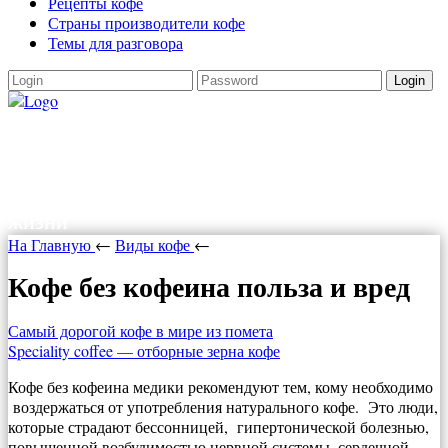
Рецепты кофе
Страны производители кофе
Темы для разговора
Login
Как варить кофе
Как варить кофе в турке, в кофеварке,
рецепты кофе. Все о кофе и прочих радостях
жизни
На Главную
←
Виды кофе
←
Кофе без кофеина польза и вред
Самый дорогой кофе в мире из помета
Speciality coffee — отборные зерна кофе
Кофе без кофеина медики рекомендуют тем, кому необходимо
воздержаться от употребления натурального кофе. Это люди,
которые страдают бессонницей, гипертонической болезнью,
повышенной возбудимостью нервной системы, сердечной