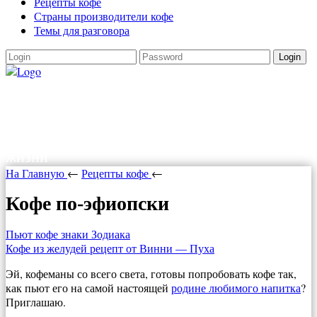
Рецепты кофе
Страны производители кофе
Темы для разговора
Login
Как варить кофе
Как варить кофе в турке, в кофеварке,
рецепты кофе. Все о кофе и прочих радостях
жизни
На Главную
←
Рецепты кофе
←
Кофе по-эфиопски
Пьют кофе знаки Зодиака
Кофе из желудей рецепт от Винни — Пуха
Эй, кофеманы со всего света, готовы попробовать кофе так,
как пьют его на самой настоящей
родине любимого напитка
?
Приглашаю.