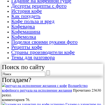
Гадание на кофейной гуще
Десерты рецепты с фото
История кофе
Как похудеть
Кофе польза и вред
Кофеварка
Кофемашина
Кофемолка
Поделки своими руками фото
Рецепты кофе
Страны производители кофе
Темы для разговора
Поиск по сайту
Погадаем?
Волшебство
кофейного ритуала на исполнение желания
Прочитано 23630
раз(a).
комментариев 76.
Гадаем о характере по